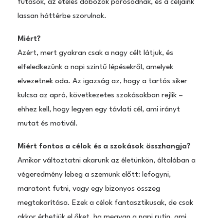
futások, az ételes dobozok porosodnak, és a céljaink
lassan háttérbe szorulnak.
Miért?
Azért, mert gyakran csak a nagy célt látjuk, és
elfeledkezünk a napi szintű lépésekről, amelyek
elvezetnek oda. Az igazság az, hogy a tartós siker
kulcsa az apró, következetes szokásokban rejlik –
ehhez kell, hogy legyen egy távlati cél, ami irányt
mutat és motivál.
Miért fontos a célok és a szokások összhangja?
Amikor változtatni akarunk az életünkön, általában a
végeredmény lebeg a szemünk előtt: lefogyni,
maratont futni, vagy egy bizonyos összeg
megtakarítása. Ezek a célok fantasztikusak, de csak
akkor érhetjük el őket, ha megvan a napi rutin, ami