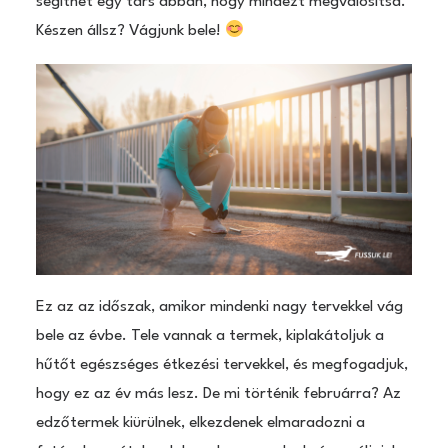
segíthet egy társ abban, hogy mindezt megvalósítsd.
Készen állsz? Vágjunk bele!
Ez az az időszak, amikor mindenki nagy tervekkel vág
bele az évbe. Tele vannak a termek, kiplakátoljuk a
hűtőt egészséges étkezési tervekkel, és megfogadjuk,
hogy ez az év más lesz. De mi történik februárra? Az
edzőtermek kiürülnek, elkezdenek elmaradozni a