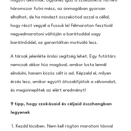
nagyot alkotnak. Ugyanez igaz a szokásokra: ha heti
háromszor futni mész, az önmagában gyorsan
elhalhat, de ha mindezt összekötöd azzal a céllal,
hogy részt vegyél a Fussuk le! Félmaraton fesztivál
negyedmaratoni váltóján a barátoddal vagy
barátnőddel, az garantáltan motiváló lesz.
A társak jelenléte óriási segítség lehet. Egy futótárs
nemcsak akkor húz magával, amikor lusta lennél
elindulni, hanem közös célt is ad. Képzeld el, milyen
érzés lesz, amikor együtt átszakítjátok a célvonalat,
és megünneplitek az elért eredményt!
9 tipp, hogy szokásaid és céljaid összhangban
legyenek
Kezdd kicsiben. Nem kell rögtön maratoni távval