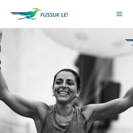
FŐOLDAL
FÉLMARATON FESZTIVÁL
FUTÓ KLUBOK
FUSSUK LE! EGYÜTT
BELÉPÉS
RÓLUNK
BLOG
KAPCSOLAT