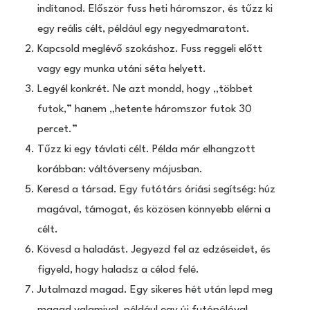
indítanod. Először fuss heti háromszor, és tűzz ki
egy reális célt, például egy negyedmaratont.
Kapcsold meglévő szokáshoz. Fuss reggeli előtt
vagy egy munka utáni séta helyett.
Legyél konkrét. Ne azt mondd, hogy „többet
futok,” hanem „hetente háromszor futok 30
percet.”
Tűzz ki egy távlati célt. Példa már elhangzott
korábban: váltóverseny májusban.
Keresd a társad. Egy futótárs óriási segítség: húz
magával, támogat, és közösen könnyebb elérni a
célt.
Kövesd a haladást. Jegyezd fel az edzéseidet, és
figyeld, hogy haladsz a célod felé.
Jutalmazd magad. Egy sikeres hét után lepd meg
magad valamivel, például egy új futópólóval.