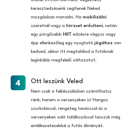
online, otthon bármikor végezhető
keresztedzéseink segítenek Neked
mozgásban maradni. Ha
mobilizálni
szeretnél vagy a
törzset erősíteni
, netán
egy pörgősebb
HIIT
edzésre vágysz vagy
épp ellenkezőleg egy nyugtató
jógához
van
kedved, akkor itt megtalálod a futóknak
leginkább megfelelő változatot.
Ott leszünk Veled
Nem csak a felkészülésben számíthatsz
ránk, hanem a versenyeken is! Hangos
szurkolással, rengeteg tanáccsal és a
versenyeken való találkozással tesszük még
emlékezetesebbé a futás élményét.