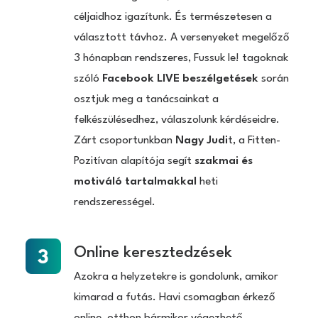
céljaidhoz igazítunk. És természetesen a
választott távhoz. A versenyeket megelőző
3 hónapban rendszeres, Fussuk le! tagoknak
szóló
Facebook LIVE
beszélgetések
során
osztjuk meg a tanácsainkat a
felkészülésedhez, válaszolunk kérdéseidre.
Zárt csoportunkban
Nagy Judi
t, a Fitten-
Pozitívan alapítója segít
szakmai és
motiváló tartalmakkal
heti
rendszerességel.
Online keresztedzések
Azokra a helyzetekre is gondolunk, amikor
kimarad a futás. Havi csomagban érkező