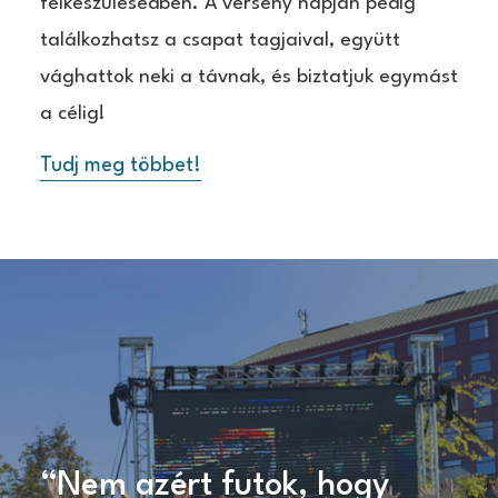
felkészülésedben. A verseny napján pedig
találkozhatsz a csapat tagjaival, együtt
vághattok neki a távnak, és biztatjuk egymást
a célig!
Tudj meg többet!
“Nem azért futok, hogy