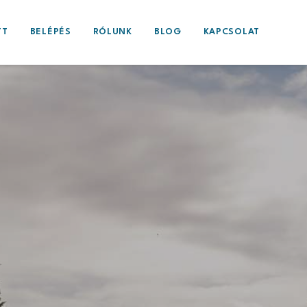
TT
BELÉPÉS
RÓLUNK
BLOG
KAPCSOLAT