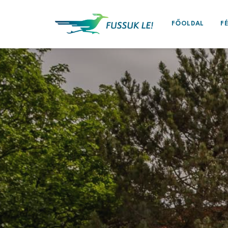
FŐOLDAL
F